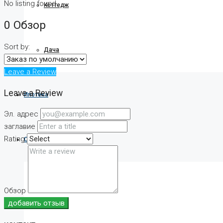
No listing found.
Коттедж
0 Обзор
Sort by:
Дача
Leave a Review
Leave a Review
Ипотека
Эл. адрес
заглавие
Rating
О компании
О нас
Обзор
добавить отзыв