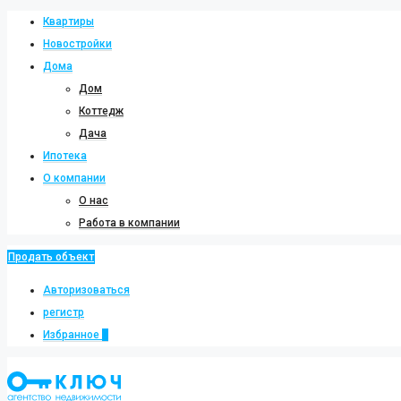
Квартиры
Новостройки
Дома
Дом
Коттедж
Дача
Ипотека
О компании
О нас
Работа в компании
Продать объект
Авторизоваться
регистр
Избранное
0