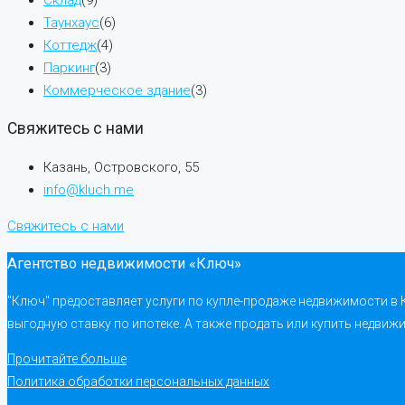
Таунхаус
(6)
Коттедж
(4)
Паркинг
(3)
Коммерческое здание
(3)
Свяжитесь с нами
Казань, Островского, 55
info@kluch.me
Свяжитесь с нами
Агентство недвижимости «Ключ»
"Ключ" предоставляет услуги по купле-продаже недвижимости в
выгодную ставку по ипотеке. А также продать или купить недвиж
Прочитайте больше
Политика обработки персональных данных