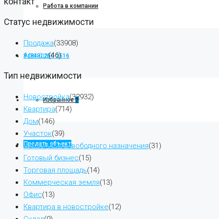
контакт
Работа в компании
Статус недвижимости
Продажа
(33908)
Аренда
(46)
8 (843) 250 2516
Тип недвижимости
Новостройка
(32932)
Избранное
0
Квартира
(714)
Дом
(146)
Участок
(39)
Продать объект
Помещение свободного назначения
(31)
Готовый бизнес
(15)
Торговая площадь
(14)
Коммерческая земля
(13)
Офис
(13)
Квартира в новостройке
(12)
Склад
(9)