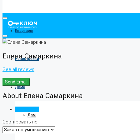
Квартиры
Елена Самаркина
Новостройки
See all reviews
Send Email
Дома
About Елена Самаркина
Отзывы (0)
Дом
Сортировать по: