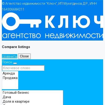
© Агентство недвижимости "Ключ", ИП Мухетдинов Д.Р., ИНН
164306684211
Compare listings
сравнить
Close
Поиск