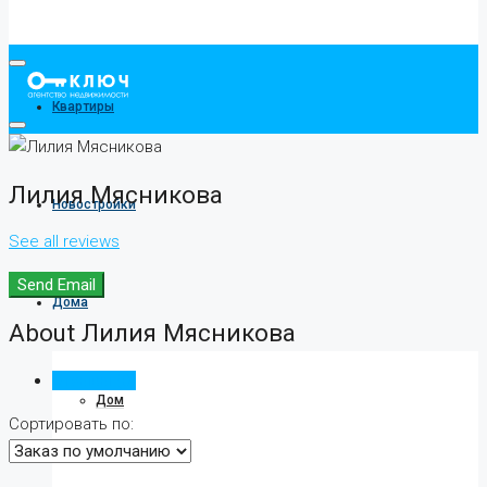
Квартиры
Лилия Мясникова
Новостройки
See all reviews
Send Email
Дома
About Лилия Мясникова
Отзывы (0)
Дом
Сортировать по: