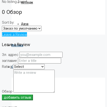
No listing found.
Коттедж
0 Обзор
Sort by:
Дача
Leave a Review
Leave a Review
Ипотека
Эл. адрес
заглавие
Rating
О компании
О нас
Обзор
добавить отзыв