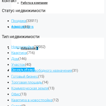
контакт
Работа в компании
Статус недвижимости
Продажа
(33911)
Аренда
(46)
8 (843) 250 2516
Тип недвижимости
Новостройка
(32932)
Избранное
0
Квартира
(716)
Дом
(146)
Участок
(40)
Продать объект
Помещение свободного назначения
(31)
Готовый бизнес
(15)
Торговая площадь
(14)
Коммерческая земля
(13)
Офис
(13)
Квартира в новостройке
(12)
Склад
(9)