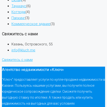
Таунхаус
(6)
Коттедж
(4)
Паркинг
(3)
Коммерческое здание
(3)
Свяжитесь с нами
Казань, Островского, 55
info@kluch.me
Свяжитесь с нами
Агентство недвижимости «Ключ»
"Ключ" предоставляет услуги по купле-продаже недвижимости в
Казани. Пользуясь нашими услугами, вы получите полное
юридическое сопровождение сделки. Сможете получить
выгодную ставку по ипотеке. А также продать или купить
недвижимость на выгодных для вас условиях