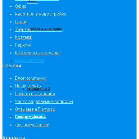
О нас
Офис
Квартира в новостройке
Склад
Таунхаус
Работа в компании
Коттедж
Паркинг
Коммерческое здание
8 (843) 250 2516
Ссылки
Блог компании
Наши агенты
Избранное
0
Работа в компании
Часто задаваемые вопросы
Отзывы на Flamp.ru
Продать объект
Для продавцов
Для покупателей
Контакты