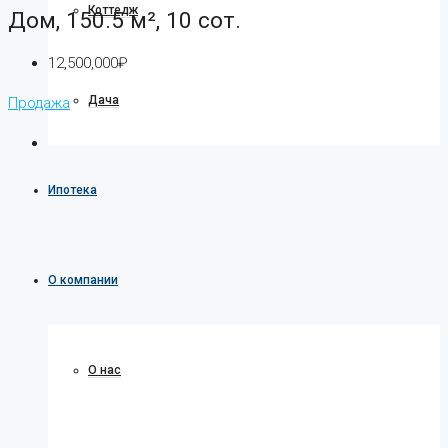
Коттедж
Дом, 150.5 м², 10 сот.
12,500,000₽
Дача
Продажа
Ипотека
О компании
О нас