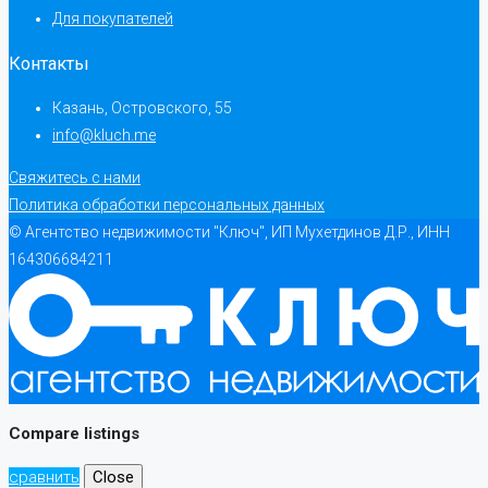
Для покупателей
Контакты
Казань, Островского, 55
info@kluch.me
Свяжитесь с нами
Политика обработки персональных данных
© Агентство недвижимости "Ключ", ИП Мухетдинов Д.Р., ИНН
164306684211
Compare listings
сравнить
Close