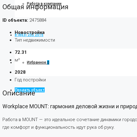
Работа в компании
Общая информация
ID объекта:
2475884
Новостройка
8 (843) 250 2516
Тип недвижимости
72.31
м²
Избранное
0
2028
Год постройки
Продать объект
Описание
Workplace MOUNT: гармония деловой жизни и приро
Работа в MOUNT — это идеальное сочетание динамики городс
где комфорт и функциональность идут рука об руку.