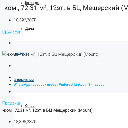
Коттедж
-ком., 72.31 м², 12эт. в БЦ Мещерский (
18,396,387₽
Дача
Продажа
Ипотека
О компании
WhatsApp
facebook
щебет
Pinterest
Linkedin
Эл. адрес
Продажа
О нас
-ком., 72.31 м², 12эт. в БЦ Мещерский (Mount)
18,396,387₽