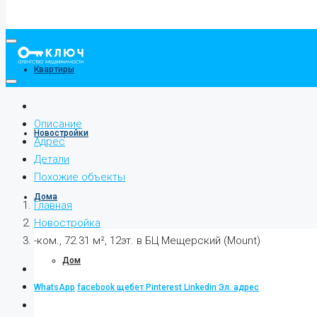
Квартиры
Описание
Новостройки
Адрес
Детали
Похожие объекты
Дома
Главная
Новостройка
-ком., 72.31 м², 12эт. в БЦ Мещерский (Mount)
Дом
WhatsApp
facebook
щебет
Pinterest
Linkedin
Эл. адрес