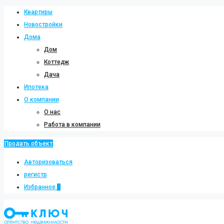
Квартиры
Новостройки
Дома
Дом
Коттедж
Дача
Ипотека
О компании
О нас
Работа в компании
Продать объект
Авторизоваться
регистр
Избранное
0