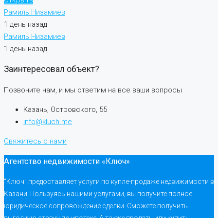
Рамиль Низамиев
1 день назад
Рамиль Низамиев
1 день назад
Заинтересовал объект?
Позвоните нам, и мы ответим на все ваши вопросы
Казань, Островского, 55
info@kluch.me
Свяжитесь с нами
Агентство недвижимости «Ключ»
"Ключ" предоставляет услуги по купле-продаже недвижимости в
Казани. Пользуясь нашими услугами, вы получите полное
юридическое сопровождение сделки. Сможете получить
выгодную ставку по ипотеке. А также продать или купить