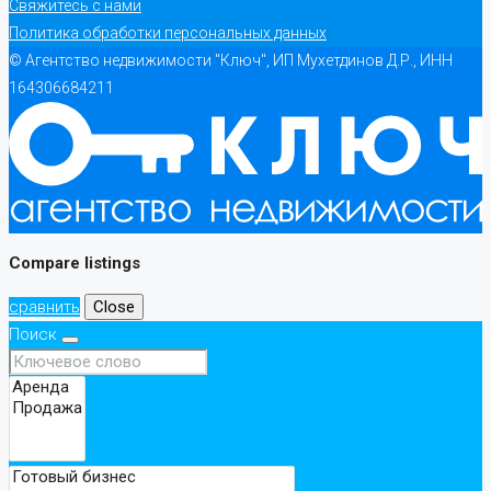
Свяжитесь с нами
Политика обработки персональных данных
© Агентство недвижимости "Ключ", ИП Мухетдинов Д.Р., ИНН
164306684211
Compare listings
сравнить
Close
Поиск