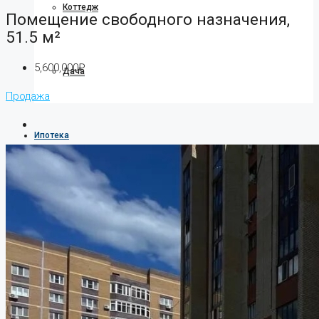
Коттедж
Помещение свободного назначения,
51.5 м²
5,600,000₽
Дача
Продажа
Ипотека
О компании
О нас