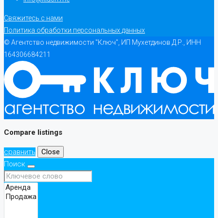
Свяжитесь с нами
Политика обработки персональных данных
© Агентство недвижимости "Ключ", ИП Мухетдинов Д.Р., ИНН
164306684211
Compare listings
сравнить
Close
Поиск