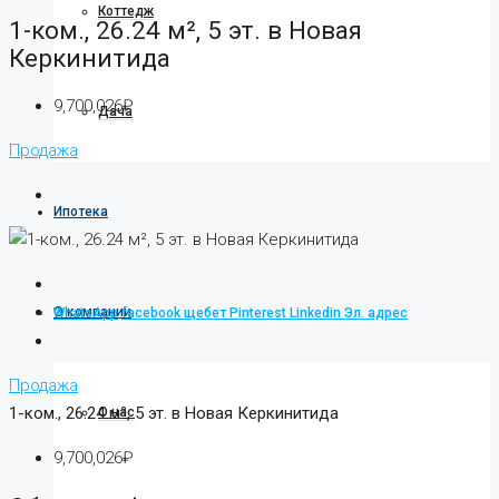
Коттедж
1-ком., 26.24 м², 5 эт. в Новая
Керкинитида
9,700,026₽
Дача
Продажа
Ипотека
О компании
WhatsApp
facebook
щебет
Pinterest
Linkedin
Эл. адрес
Продажа
1-ком., 26.24 м², 5 эт. в Новая Керкинитида
О нас
9,700,026₽