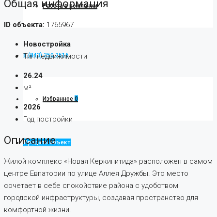
Общая информация
Работа в компании
ID объекта:
1765967
Новостройка
Тип недвижимости
8 (843) 250 2516
26.24
м²
Избранное
0
2026
Год постройки
Описание
Продать объект
Жилой комплекс «Новая Керкинитида» расположен в самом
центре Евпатории по улице Аллея Дружбы. Это место
сочетает в себе спокойствие района с удобством
городской инфраструктуры, создавая пространство для
комфортной жизни.