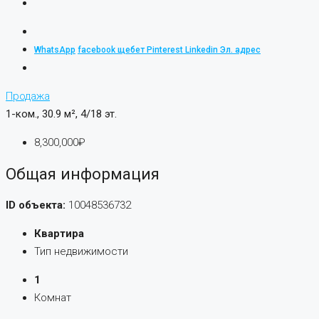
WhatsApp
facebook
щебет
Pinterest
Linkedin
Эл. адрес
Продажа
1-ком., 30.9 м², 4/18 эт.
8,300,000₽
Общая информация
ID объекта:
10048536732
Квартира
Тип недвижимости
1
Комнат