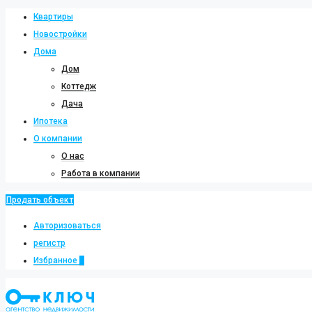
Квартиры
Новостройки
Дома
Дом
Коттедж
Дача
Ипотека
О компании
О нас
Работа в компании
Продать объект
Авторизоваться
регистр
Избранное
0