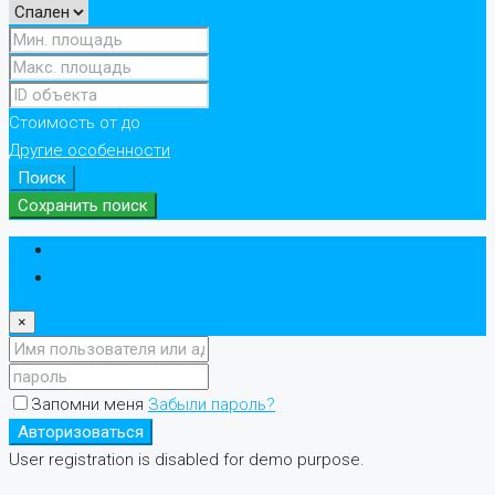
Стоимость
от
до
Другие особенности
Поиск
Сохранить поиск
Авторизоваться
регистр
×
Запомни меня
Забыли пароль?
Авторизоваться
User registration is disabled for demo purpose.