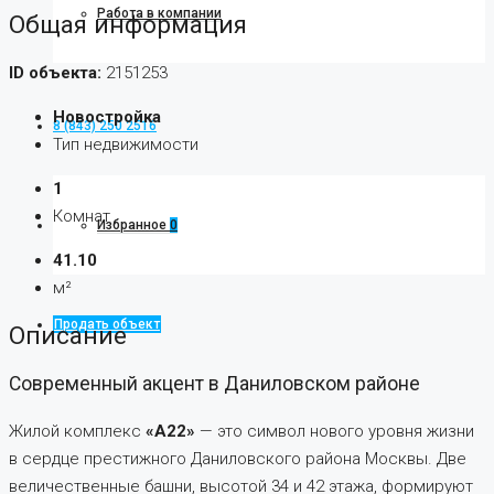
Работа в компании
Общая информация
ID объекта:
2151253
Новостройка
8 (843) 250 2516
Тип недвижимости
1
Комнат
Избранное
0
41.10
м²
Продать объект
Описание
Современный акцент в Даниловском районе
Жилой комплекс
«А22»
— это символ нового уровня жизни
в сердце престижного Даниловского района Москвы. Две
величественные башни, высотой 34 и 42 этажа, формируют