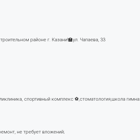
ительном районе г. Казани!🏫ул. Чапаева, 33
оликлиника, спортивный комплекс ⚽,стоматология,школа гимна
емонт, не требует вложений;