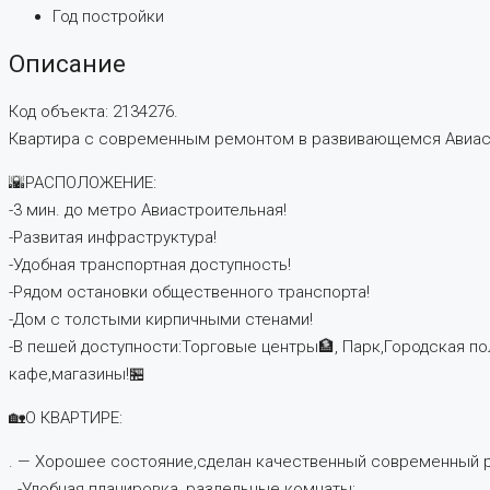
Год постройки
Описание
Код объекта: 2134276.
Квартира с современным ремонтом в развивающемся Авиастро
🌇РАСПОЛОЖЕНИЕ:
-3 мин. до метро Авиастроительная!
-Развитая инфраструктура!
-Удобная транспортная доступность!
-Рядом остановки общественного транспорта!
-Дом с толстыми кирпичными стенами!
-В пешей доступности:Торговые центры🏦, Парк,Городская п
кафе,магазины!🏪
🏡О КВАРТИРЕ:
. — Хорошее состояние,сделан качественный современный р
. -Удобная планировка, раздельные комнаты;