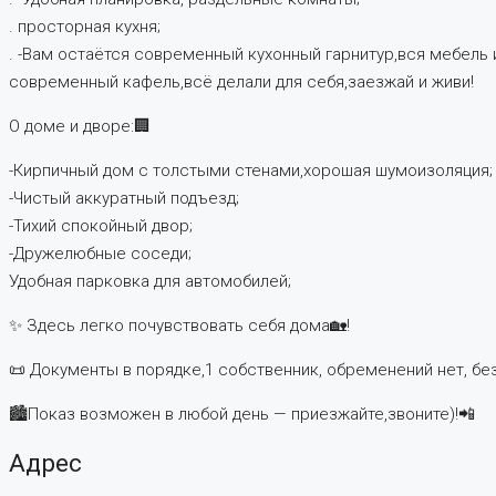
. просторная кухня;
. -Вам остаётся современный кухонный гарнитур,вся мебель 
современный кафель,всё делали для себя,заезжай и живи!
О доме и дворе:🏢
-Кирпичный дом с толстыми стенами,хорошая шумоизоляция;
-Чистый аккуратный подъезд;
-Тихий спокойный двор;
-Дружелюбные соседи;
Удобная парковка для автомобилей;
✨ Здесь легко почувствовать себя дома🏡!
📜 Документы в порядке,1 собственник, обременений нет, без
🏙️Показ возможен в любой день — приезжайте,звоните)!📲
Адрес