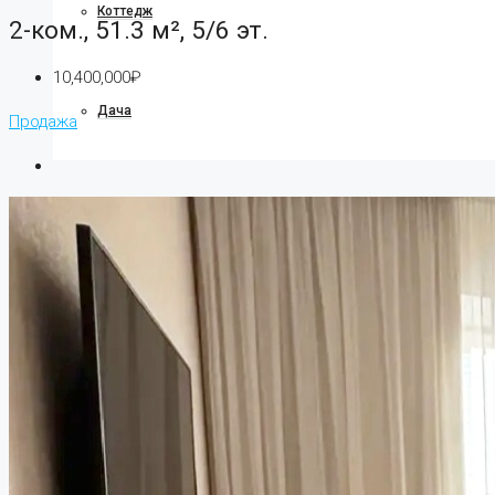
Коттедж
2-ком., 51.3 м², 5/6 эт.
10,400,000₽
Дача
Продажа
Ипотека
О компании
О нас