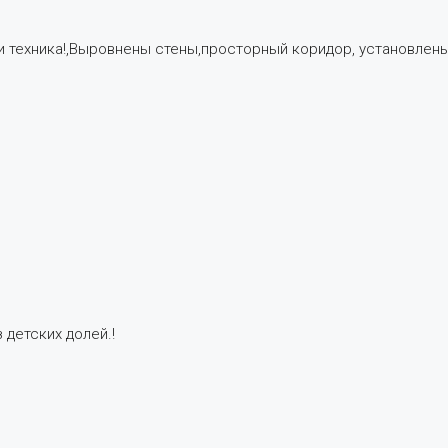
и техника!,Выровнены стены,просторный коридор, установлены
 детских долей.!