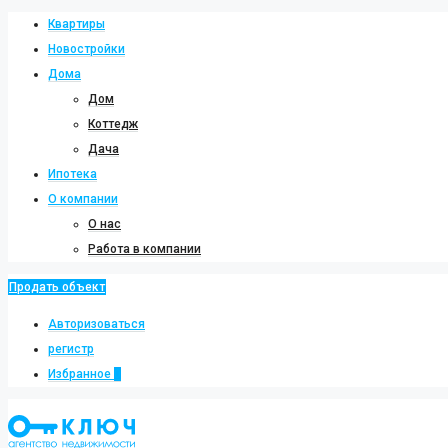
Квартиры
Новостройки
Дома
Дом
Коттедж
Дача
Ипотека
О компании
О нас
Работа в компании
Продать объект
Авторизоваться
регистр
Избранное
0