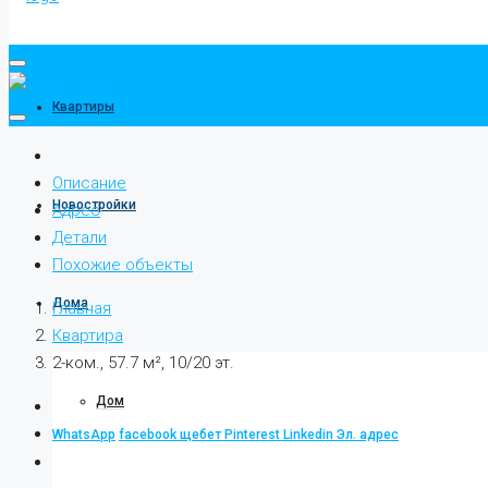
Квартиры
Описание
Новостройки
Адрес
Детали
Похожие объекты
Дома
Главная
Квартира
2-ком., 57.7 м², 10/20 эт.
Дом
WhatsApp
facebook
щебет
Pinterest
Linkedin
Эл. адрес