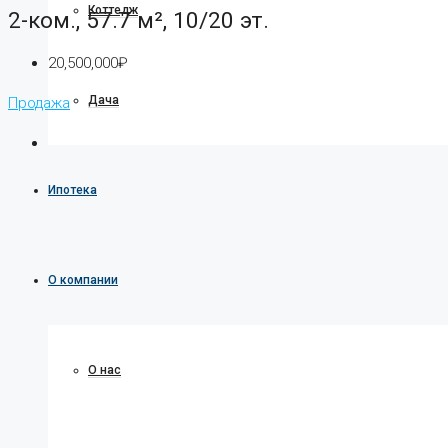
Коттедж
2-ком., 57.7 м², 10/20 эт.
20,500,000₽
Дача
Продажа
Ипотека
О компании
О нас