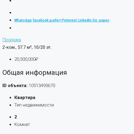
WhatsApp
facebook
щебет
Pinterest
Linkedin
Эл. адрес
Продажа
2-ком., 57.7 м², 10/20 эт.
20,500,000₽
Общая информация
ID объекта:
10513493670
Квартира
Тип недвижимости
2
Комнат