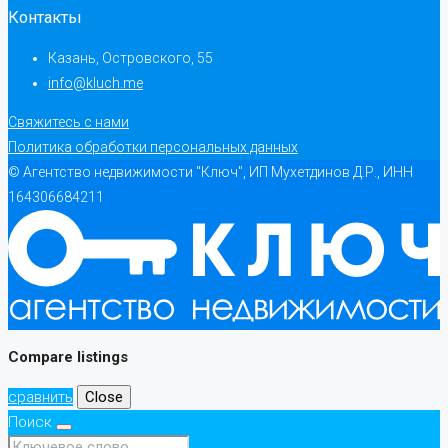
Контакты
Казань, Островского, 55
info@kluch.me
Свяжитесь с нами
Политика обработки персональных данных
© Агентство недвижимости "Ключ", ИП Мухетдинов Д.Р., ИНН
164306684211
Compare listings
сравнить
Close
Поиск