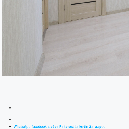
WhatsApp
facebook
щебет
Pinterest
Linkedin
Эл. адрес