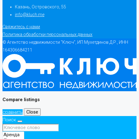
Казань, Островского, 55
info@kluch.me
Свяжитесь с нами
Политика обработки персональных данных
© Агентство недвижимости "Ключ", ИП Мухетдинов Д.Р., ИНН
164306684211
Compare listings
сравнить
Close
Поиск