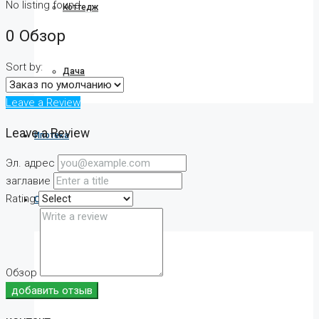
No listing found.
Коттедж
0 Обзор
Sort by:
Дача
Leave a Review
Leave a Review
Ипотека
Эл. адрес
заглавие
Rating
О компании
О нас
Обзор
добавить отзыв