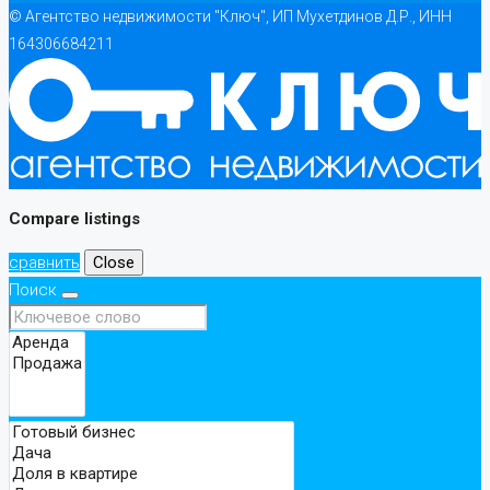
© Агентство недвижимости "Ключ", ИП Мухетдинов Д.Р., ИНН
164306684211
Compare listings
сравнить
Close
Поиск