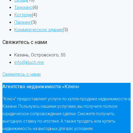
Таунхаус
(6)
Коттедж
(4)
Паркинг
(3)
Коммерческое здание
(3)
Свяжитесь с нами
Казань, Островского, 55
info@kluch.me
Свяжитесь с нами
Агентство недвижимости «Ключ»
"Ключ" предоставляет услуги по купле-продаже недвижимости в
Казани. Пользуясь нашими услугами, вы получите полное
юридическое сопровождение сделки. Сможете получить
выгодную ставку по ипотеке. А также продать или купить
недвижимость на выгодных для вас условиях