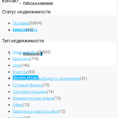
контакт
Работа в компании
Статус недвижимости
Продажа
(33914)
Аренда
(46)
8 (843) 250 2516
Тип недвижимости
Новостройка
(32932)
Избранное
0
Квартира
(716)
Дом
(146)
Участок
(42)
Продать объект
Помещение свободного назначения
(31)
Готовый бизнес
(15)
Торговая площадь
(14)
Коммерческая земля
(13)
Офис
(13)
Квартира в новостройке
(12)
Склад
(10)