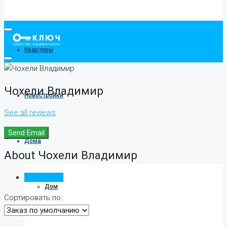
Квартиры
Чохели Владимир
Новостройки
See all reviews
Send Email
Дома
About Чохели Владимир
Отзывы (0)
Дом
Сортировать по: