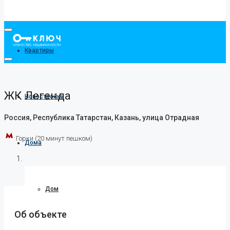
Квартиры
ЖК Легенда
Новостройки
Россия, Республика Татарстан, Казань, улица Отрадная
Горки (20 минут пешком)
Дома
Дом
Об объекте