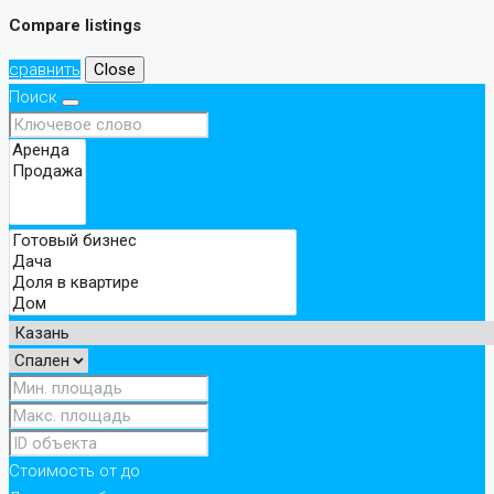
Compare listings
сравнить
Close
Поиск
Стоимость
от
до