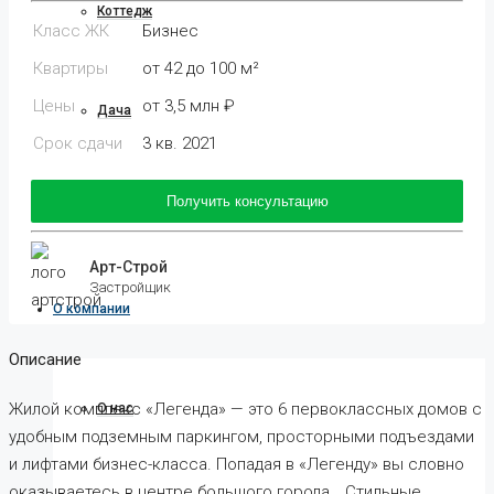
Коттедж
Класс ЖК
Бизнес
Квартиры
от 42 до 100 м²
Цены
от 3,5 млн ₽
Дача
Срок сдачи
3 кв. 2021
Получить консультацию
Ипотека
Арт-Строй
Застройщик
О компании
Описание
Жилой комплекс «Легенда» — это 6 первоклассных домов с
О нас
удобным подземным паркингом, просторными подъездами
и лифтами бизнес-класса. Попадая в «Легенду» вы словно
оказываетесь в центре большого города… Стильные