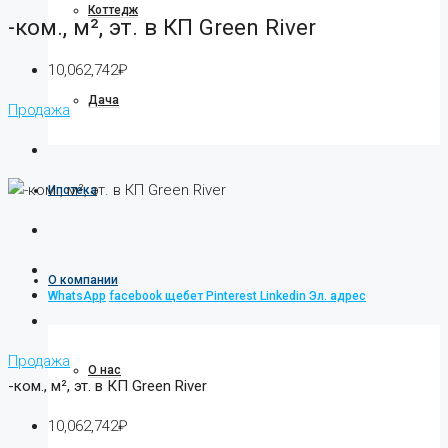
Коттедж
-ком., м², эт. в КП Green River
10,062,742₽
Дача
Продажа
Ипотека
О компании
WhatsApp
facebook
щебет
Pinterest
Linkedin
Эл. адрес
Продажа
О нас
-ком., м², эт. в КП Green River
10,062,742₽