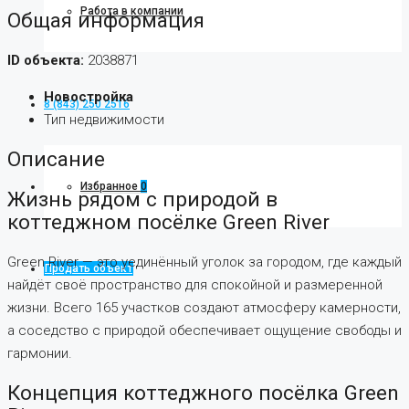
Работа в компании
Общая информация
ID объекта:
2038871
Новостройка
8 (843) 250 2516
Тип недвижимости
Описание
Избранное
0
Жизнь рядом с природой в
коттеджном посёлке Green River
Green River — это уединённый уголок за городом, где каждый
Продать объект
найдёт своё пространство для спокойной и размеренной
жизни. Всего 165 участков создают атмосферу камерности,
а соседство с природой обеспечивает ощущение свободы и
гармонии.
Концепция коттеджного посёлка Green