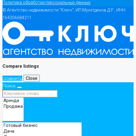
Политика обработки персональных данных
© Агентство недвижимости "Ключ", ИП Мухетдинов Д.Р., ИНН
164306684211
Compare listings
сравнить
Close
Поиск