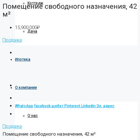
Коттедж
Помещение свободного назначения, 42
м²
15,900,000₽
Дача
Продажа
Ипотека
О компании
WhatsApp
facebook
щебет
Pinterest
Linkedin
Эл. адрес
О нас
Продажа
Помещение свободного назначения, 42 м²