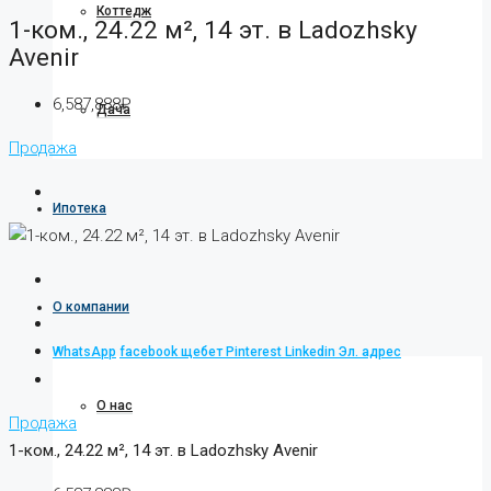
Коттедж
1-ком., 24.22 м², 14 эт. в Ladozhsky
Avenir
6,587,888₽
Дача
Продажа
Ипотека
О компании
WhatsApp
facebook
щебет
Pinterest
Linkedin
Эл. адрес
О нас
Продажа
1-ком., 24.22 м², 14 эт. в Ladozhsky Avenir