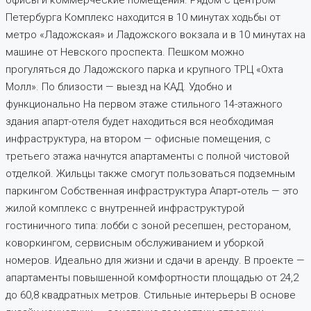
офисы и коммерческие помещения. Рядом с центром
Петербурга Комплекс находится в 10 минутах ходьбы от
метро «Ладожская» и Ладожского вокзала и в 10 минутах на
машине от Невского проспекта. Пешком можно
прогуляться до Ладожского парка и крупного ТРЦ «Охта
Молл». По близости — выезд на КАД. Удобно и
функционально На первом этаже стильного 14-этажного
здания апарт-отеля будет находиться вся необходимая
инфраструктура, на втором — офисные помещения, с
третьего этажа начнутся апартаменты с полной чистовой
отделкой. Жильцы также смогут пользоваться подземным
паркингом Собственная инфраструктура Апарт‐отель — это
жилой комплекс с внутренней инфраструктурой
гостиничного типа: лобби с зоной ресепшен, рестораном,
коворкингом, сервисным обслуживанием и уборкой
номеров. Идеально для жизни и сдачи в аренду. В проекте —
апартаменты повышенной комфортности площадью от 24,2
до 60,8 квадратных метров. Стильные интерьеры В основе