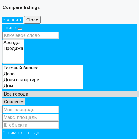
Compare listings
сравнить
Close
Поиск
Стоимость
от
до