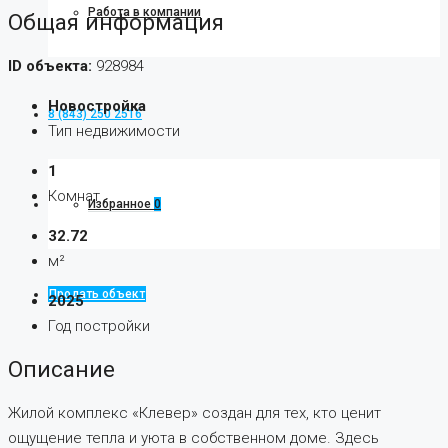
Работа в компании
Общая информация
ID объекта:
928984
Новостройка
8 (843) 250 2516
Тип недвижимости
1
Комнат
Избранное
0
32.72
м²
Продать объект
2025
Год постройки
Описание
Жилой комплекс «Клевер» создан для тех, кто ценит
ощущение тепла и уюта в собственном доме. Здесь