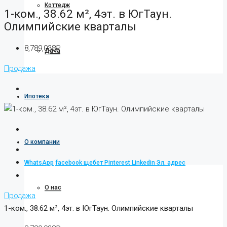
Коттедж
1-ком., 38.62 м², 4эт. в ЮгТаун.
Олимпийские кварталы
8,789,038₽
Дача
Продажа
Ипотека
О компании
WhatsApp
facebook
щебет
Pinterest
Linkedin
Эл. адрес
О нас
Продажа
1-ком., 38.62 м², 4эт. в ЮгТаун. Олимпийские кварталы