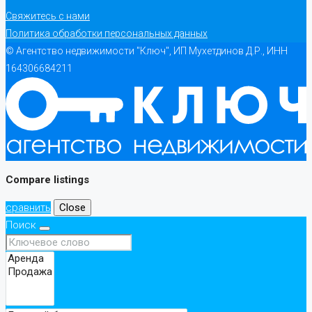
Свяжитесь с нами
Политика обработки персональных данных
© Агентство недвижимости "Ключ", ИП Мухетдинов Д.Р., ИНН
164306684211
Compare listings
сравнить
Close
Поиск